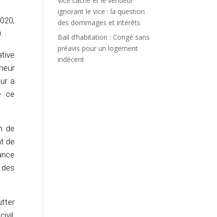
Vice caché et le vendeur
ignorant le vice : la question
2020,
des dommages et intérêts
.
Bail d’habitation : Congé sans
préavis pour un logement
tive
indécent
eneur
eur a
e ce
n de
at de
rance
 des
utter
ivil,