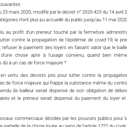
 suivantes :
du 23 mars 2020, modifié par le décret n° 2020-423 du 14 avril 
égories n’ont plus pu accueillir du public jusqu’au 11 mai 2020
u au profit d’un preneur touché par la fermeture administra
utter contre la propagation de l’épidémie de covid-19, le pr
t refuser le paiement des loyers en faisant valoir que le baill
e d’une chose apte à l’usage convenu, quand bien mêm
 dû à un cas de force majeure ?
en vertu des décrets pris pour lutter contre la propagatio
n cas de force majeure qui frappe la substance même du contr
spendu (le bailleur serait dispensé de son obligation de déliv
res et le preneur serait dispensé du paiement du loyer et
es locaux commerciaux décidée par les pouvoirs publics pour l
 partielle de la chose louée au sens de l’article 1722 du code c