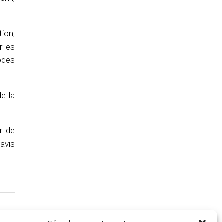
tion,
r les
iodes
e la
ur de
’avis