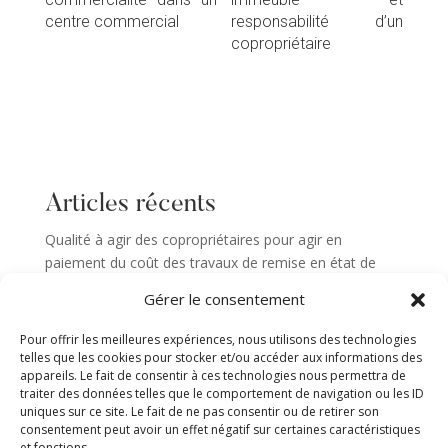
centre commercial
responsabilité d’un
copropriétaire
Articles récents
Qualité à agir des copropriétaires pour agir en
paiement du coût des travaux de remise en état de
parties communes
Gérer le consentement
Abus de droit du bailleur assignant son locataire en
procédure collective
Pour offrir les meilleures expériences, nous utilisons des technologies
telles que les cookies pour stocker et/ou accéder aux informations des
La Cour de Cassation tranche encore sur l’exigibilité
appareils. Le fait de consentir à ces technologies nous permettra de
des loyers Covid
traiter des données telles que le comportement de navigation ou les ID
uniques sur ce site. Le fait de ne pas consentir ou de retirer son
Vice caché et le vendeur ignorant le vice : la question
consentement peut avoir un effet négatif sur certaines caractéristiques
des dommages et intérêts
et fonctions.