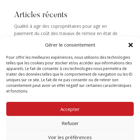
Articles récents
Qualité à agir des copropriétaires pour agir en
paiement du coût des travaux de remise en état de
parties communes
Gérer le consentement
Abus de droit du bailleur assignant son locataire en
procédure collective
Pour offrir les meilleures expériences, nous utilisons des technologies
telles que les cookies pour stocker et/ou accéder aux informations des
La Cour de Cassation tranche encore sur l’exigibilité
appareils. Le fait de consentir à ces technologies nous permettra de
des loyers Covid
traiter des données telles que le comportement de navigation ou les ID
uniques sur ce site. Le fait de ne pas consentir ou de retirer son
Vice caché et le vendeur ignorant le vice : la question
consentement peut avoir un effet négatif sur certaines caractéristiques
des dommages et intérêts
et fonctions.
Bail d’habitation : Congé sans préavis pour un
logement indécent
Accepter
Refuser
Mentions Légales
|
Politique de cookies
|
Voir les préférences